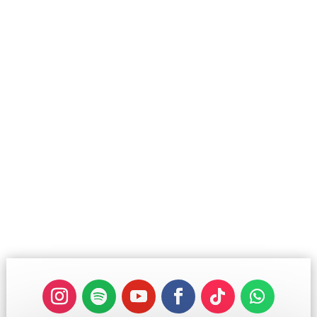
PHONE
+(000) 111 222 333
MAIL
address@domain.com
ADDRESS
543 TN, doula street
NY, New York