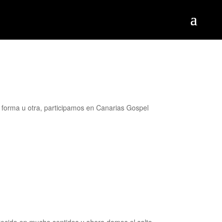
forma u otra, participamos en Canarias Gospel
ecido en mucho sentidos y ahora damos el salto