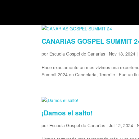
CANARIAS GOSPEL SUMMIT 2
por
Escuela Gospel de Canarias
|
Nov 18, 2024
Hace exactamente un mes vivimos una experienci
Summit 2024 en Candelaria, Tenerife. Fue un fi
¡Damos el salto!
por
Escuela Gospel de Canarias
|
Jul 12, 2024
|
N
Hemos terminado otra temporada más, y ya son 3