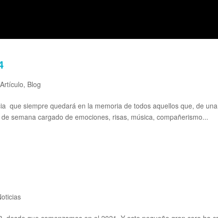
4
|
Artículo
,
Blog
a que siempre quedará en la memoria de todos aquellos que, de una 
n de semana cargado de emociones, risas, música, compañerismo...
oticias
, desde que comenzamos en el 2021. Y este pequeño gran coro ha cr