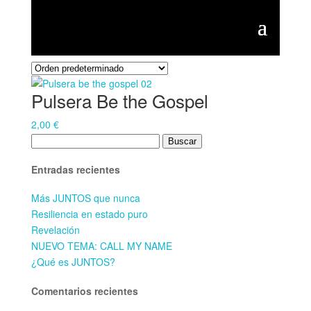
Inicio
/ Productos etiquetados “BetheGospel”
BetheGospel
Mostrando el único resultado
Pulsera Be the Gospel
2,00
€
Buscar:
Entradas recientes
Más JUNTOS que nunca
Resiliencia en estado puro
Revelación
NUEVO TEMA: CALL MY NAME
¿Qué es JUNTOS?
Comentarios recientes